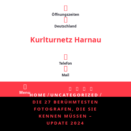
Skip
to
Öffnungszeiten
content
Deutschland
Kurlturnetz Harnau
Telefon
Mail
Menu
/
/
HOME
UNCATEGORIZED
DIE 27 BERÜHMTESTEN
FOTOGRAFEN, DIE SIE
KENNEN MÜSSEN –
UPDATE 2024