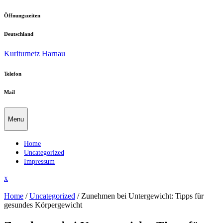
Skip
Öffnungszeiten
to
content
Deutschland
Kurlturnetz Harnau
Telefon
Mail
Menu
Home
Uncategorized
Impressum
Close
x
Menu
Home
/
Uncategorized
/
Zunehmen bei Untergewicht: Tipps für
gesundes Körpergewicht