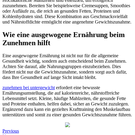
Hochkalorische Mahlzeiten sind essenziell, um erfolgreich
zuzunehmen. Bereiten Sie beispielsweise Cremesuppen, Smoothies
oder Aufläufe zu, die reich an gesunden Fetten, Proteinen und
Kohlenhydraten sind. Diese Kombination aus Geschmacksvielfalt
und Nährstoffdichte ermöglicht eine angenehme Gewichtszunahme.
Wie eine ausgewogene Ernährung beim
Zunehmen hilft
Eine ausgewogene Ernährung ist nicht nur für die allgemeine
Gesundheit wichtig, sondern auch entscheidend beim Zunehmen.
Achten Sie darauf, alle Nahrungsgruppen einzubeziehen. Dies
fördert nicht nur die Gewichtszunahme, sondern sorgt auch dafür,
dass Ihre Gesundheit auf lange Sicht intakt bleibt.
zunehmen bei untergewicht
erfordert eine bewusste
Ernährungsumstellung, die auf kalorienreiche, nährstoffreiche
Lebensmittel setzt. Kleine, häufige Mahlzeiten, die gesunde Fette
und Proteine enthalten, helfen dabei, sicher an Gewicht zuzulegen.
Ergänzend dazu kann ein gezieltes Krafttraining den Muskelaufbau
unterstützen und somit zu einer gesunden Gewichtszunahme führen.
Post
Previous
Previous