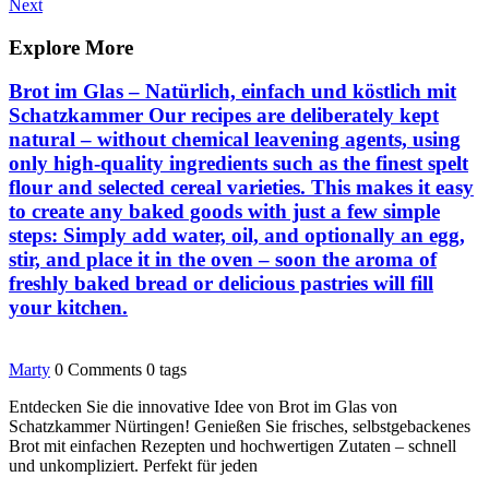
Post
Next
Next
navigation
Post
Explore More
Brot im Glas – Natürlich, einfach und köstlich mit
Schatzkammer Our recipes are deliberately kept
natural – without chemical leavening agents, using
only high-quality ingredients such as the finest spelt
flour and selected cereal varieties. This makes it easy
to create any baked goods with just a few simple
steps: Simply add water, oil, and optionally an egg,
stir, and place it in the oven – soon the aroma of
freshly baked bread or delicious pastries will fill
your kitchen.
Marty
0 Comments
0 tags
Entdecken Sie die innovative Idee von Brot im Glas von
Schatzkammer Nürtingen! Genießen Sie frisches, selbstgebackenes
Brot mit einfachen Rezepten und hochwertigen Zutaten – schnell
und unkompliziert. Perfekt für jeden