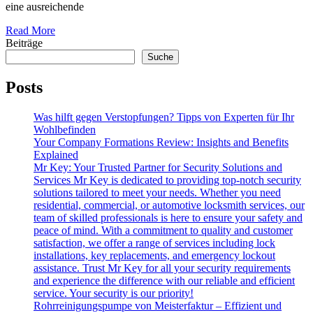
eine ausreichende
Read More
Beiträge
Suche
Posts
Was hilft gegen Verstopfungen? Tipps von Experten für Ihr
Wohlbefinden
Your Company Formations Review: Insights and Benefits
Explained
Mr Key: Your Trusted Partner for Security Solutions and
Services Mr Key is dedicated to providing top-notch security
solutions tailored to meet your needs. Whether you need
residential, commercial, or automotive locksmith services, our
team of skilled professionals is here to ensure your safety and
peace of mind. With a commitment to quality and customer
satisfaction, we offer a range of services including lock
installations, key replacements, and emergency lockout
assistance. Trust Mr Key for all your security requirements
and experience the difference with our reliable and efficient
service. Your security is our priority!
Rohrreinigungspumpe von Meisterfaktur – Effizient und