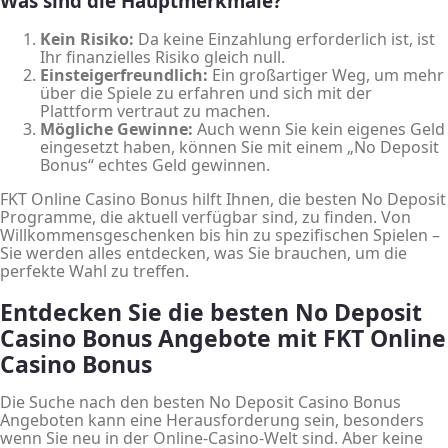
Was sind die Hauptmerkmale?
Kein Risiko:
Da keine Einzahlung erforderlich ist, ist
Ihr finanzielles Risiko gleich null.
Einsteigerfreundlich:
Ein großartiger Weg, um mehr
über die Spiele zu erfahren und sich mit der
Plattform vertraut zu machen.
Mögliche Gewinne:
Auch wenn Sie kein eigenes Geld
eingesetzt haben, können Sie mit einem „No Deposit
Bonus“ echtes Geld gewinnen.
FKT Online Casino Bonus hilft Ihnen, die besten No Deposit
Programme, die aktuell verfügbar sind, zu finden. Von
Willkommensgeschenken bis hin zu spezifischen Spielen –
Sie werden alles entdecken, was Sie brauchen, um die
perfekte Wahl zu treffen.
Entdecken Sie die besten No Deposit
Casino Bonus Angebote mit FKT Online
Casino Bonus
Die Suche nach den besten No Deposit Casino Bonus
Angeboten kann eine Herausforderung sein, besonders
wenn Sie neu in der Online-Casino-Welt sind. Aber keine