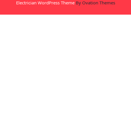
Electrician WordPress Theme
By Ovation Themes