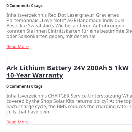
0 Comments
0 tags
Inhaltsverzeichnis Red Dot Lasergravur, Graviertes
Portemonnaie „Love Note“ AGRHandmade Individuell
Bestickte Sweatshirts Wie bei anderen Aufführungen
könnten Sie ihnen Eintrittskarten für eine bestimmte S
oder Saisonkarten geben, mit denen sie
Read More
Ark Lithium Battery 24V 200Ah 5 1kW
10-Year Warranty
0 Comments
0 tags
Inhaltsverzeichnis CHARGER Service-Unterstützung Wha
covered by the Shop Solar Kits returns policy? At the top
each charge cycle, the BMS reduces the charging rate in
cells that have been
Read More