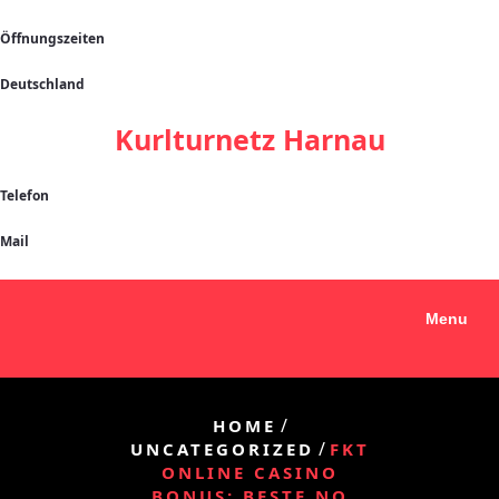
Skip
Öffnungszeiten
to
content
Deutschland
Kurlturnetz Harnau
Telefon
Mail
Menu
/
HOME
/
UNCATEGORIZED
FKT
ONLINE CASINO
BONUS: BESTE NO