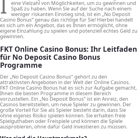
I
eine Vielzahl von Möglichkeiten, um zu gewinnen und
Spaß zu haben. Wenn Sie auf der Suche nach einem
weniger riskanten Einstieg sind, ist ein „No Deposit
Casino Bonus“ genau das richtige für Sie! Hierbei handelt
es sich um ein Angebot, das es Ihnen ermöglicht, ohne
eigene Einzahlung zu spielen und potenziell echtes Geld zu
gewinnen.
FKT Online Casino Bonus: Ihr Leitfaden
für No Deposit Casino Bonus
Programme
Der „No Deposit Casino Bonus“ gehört zu den
attraktivsten Angeboten in der Welt der Online Casinos.
FKT Online Casino Bonus hat es sich zur Aufgabe gemacht,
Ihnen die besten Programme in diesem Bereich
vorzustellen. Ein „No Deposit Bonus“ ist ein Anreiz, den
Casinos bereitstellen, um neue Spieler zu gewinnen. Der
große Vorteil für Sie als Spieler besteht darin, dass Sie
ohne eigenes Risiko spielen können. Sie erhalten freie
Spielguthaben oder Freispiele und können die Spiele
ausprobieren, ohne dafür Geld investieren zu müssen.