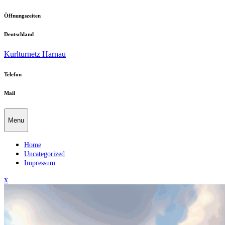
Skip
Öffnungszeiten
to
content
Deutschland
Kurlturnetz Harnau
Telefon
Mail
Menu
Home
Uncategorized
Impressum
Close
x
Menu