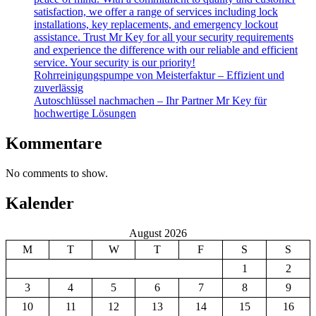
satisfaction, we offer a range of services including lock
installations, key replacements, and emergency lockout
assistance. Trust Mr Key for all your security requirements
and experience the difference with our reliable and efficient
service. Your security is our priority!
Rohrreinigungspumpe von Meisterfaktur – Effizient und
zuverlässig
Autoschlüssel nachmachen – Ihr Partner Mr Key für
hochwertige Lösungen
Kommentare
No comments to show.
Kalender
August 2026
M
T
W
T
F
S
S
1
2
3
4
5
6
7
8
9
10
11
12
13
14
15
16