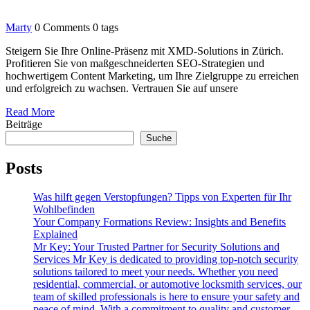
Marty
0 Comments
0 tags
Steigern Sie Ihre Online-Präsenz mit XMD-Solutions in Zürich.
Profitieren Sie von maßgeschneiderten SEO-Strategien und
hochwertigem Content Marketing, um Ihre Zielgruppe zu erreichen
und erfolgreich zu wachsen. Vertrauen Sie auf unsere
Read More
Beiträge
Suche
Posts
Was hilft gegen Verstopfungen? Tipps von Experten für Ihr
Wohlbefinden
Your Company Formations Review: Insights and Benefits
Explained
Mr Key: Your Trusted Partner for Security Solutions and
Services Mr Key is dedicated to providing top-notch security
solutions tailored to meet your needs. Whether you need
residential, commercial, or automotive locksmith services, our
team of skilled professionals is here to ensure your safety and
peace of mind. With a commitment to quality and customer