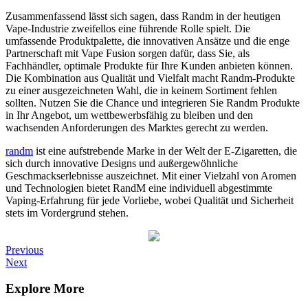
Zusammenfassend lässt sich sagen, dass Randm in der heutigen
Vape-Industrie zweifellos eine führende Rolle spielt. Die
umfassende Produktpalette, die innovativen Ansätze und die enge
Partnerschaft mit Vape Fusion sorgen dafür, dass Sie, als
Fachhändler, optimale Produkte für Ihre Kunden anbieten können.
Die Kombination aus Qualität und Vielfalt macht Randm-Produkte
zu einer ausgezeichneten Wahl, die in keinem Sortiment fehlen
sollten. Nutzen Sie die Chance und integrieren Sie Randm Produkte
in Ihr Angebot, um wettbewerbsfähig zu bleiben und den
wachsenden Anforderungen des Marktes gerecht zu werden.
randm
ist eine aufstrebende Marke in der Welt der E-Zigaretten, die
sich durch innovative Designs und außergewöhnliche
Geschmackserlebnisse auszeichnet. Mit einer Vielzahl von Aromen
und Technologien bietet RandM eine individuell abgestimmte
Vaping-Erfahrung für jede Vorliebe, wobei Qualität und Sicherheit
stets im Vordergrund stehen.
Post
Previous
Previous
Post
Next
Next
navigation
Post
Explore More