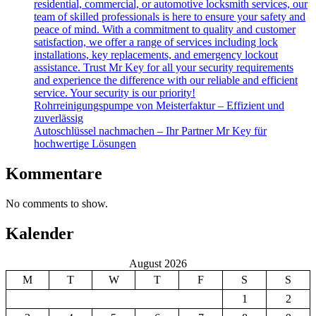
residential, commercial, or automotive locksmith services, our
team of skilled professionals is here to ensure your safety and
peace of mind. With a commitment to quality and customer
satisfaction, we offer a range of services including lock
installations, key replacements, and emergency lockout
assistance. Trust Mr Key for all your security requirements
and experience the difference with our reliable and efficient
service. Your security is our priority!
Rohrreinigungspumpe von Meisterfaktur – Effizient und
zuverlässig
Autoschlüssel nachmachen – Ihr Partner Mr Key für
hochwertige Lösungen
Kommentare
No comments to show.
Kalender
August 2026
M
T
W
T
F
S
S
1
2