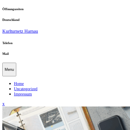
Skip
Öffnungszeiten
to
content
Deutschland
Kurlturnetz Harnau
Telefon
Mail
Menu
Home
Uncategorized
Impressum
Close
x
Menu